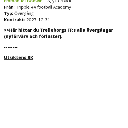
Emmanuel Godwin
, 18, ytterback
Från:
Tripple 44 football Academy
Typ:
Övergång
Kontrakt:
2027-12-31
>>Här hittar du Trelleborgs FF:s alla övergångar
(nyförvärv och förluster).
--------
Utsiktens BK