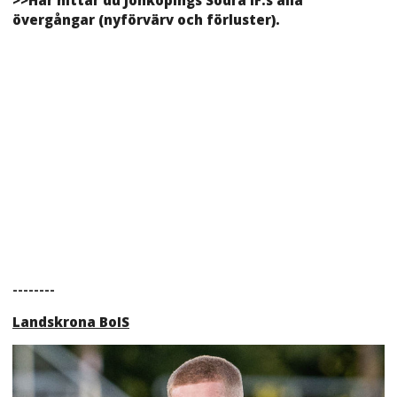
>>Här hittar du Jönköpings Södra IF:s alla
övergångar (nyförvärv och förluster).
--------
Landskrona BoIS