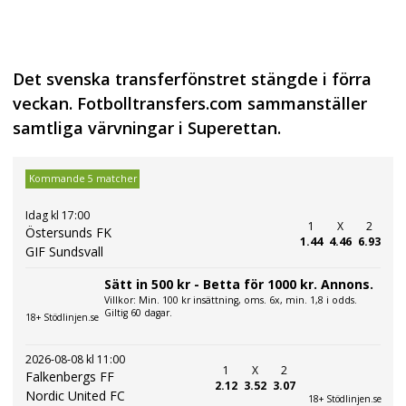
Det svenska transferfönstret stängde i förra
veckan. Fotbolltransfers.com sammanställer
samtliga värvningar i Superettan.
Kommande 5 matcher
Idag kl 17:00
1
X
2
Östersunds FK
1.44
4.46
6.93
GIF Sundsvall
Sätt in 500 kr - Betta för 1000 kr. Annons.
Villkor: Min. 100 kr insättning, oms. 6x, min. 1,8 i odds.
Giltig 60 dagar.
18+ Stödlinjen.se
2026-08-08 kl 11:00
1
X
2
Falkenbergs FF
2.12
3.52
3.07
Nordic United FC
18+ Stödlinjen.se