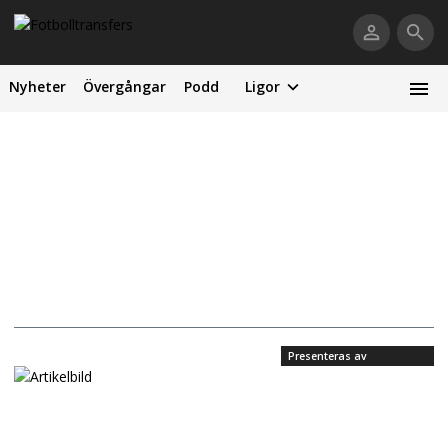
Nyheter
Övergångar
Podd
Ligor
Presenteras av