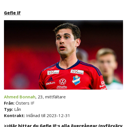
Gefle IF
Ahmed Bonnah
, 23, mittfältare
Från:
Östers IF
Typ:
Lån
Kontrakt:
Inlånad till 2023-12-31
>>Här hittar du Gefle IF:s alla övergångar (nyförvärv