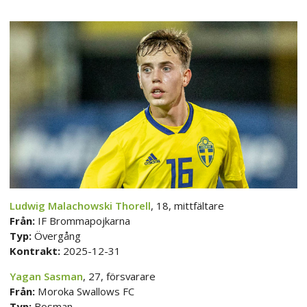
Ludwig Malachowski Thorell
, 18, mittfältare
Från:
IF Brommapojkarna
Typ:
Övergång
Kontrakt:
2025-12-31
Yagan Sasman
, 27, försvarare
Från:
Moroka Swallows FC
Typ:
Bosman