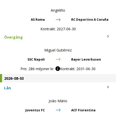
Angeliño
AS Roma
RC Deportivo A Coruña
Kontrakt:
2027-06-30
Övergång
Miguel Gutiérrez
SSC Napoli
Bayer Leverkusen
Pris:
286 miljoner kr
Kontrakt:
2031-06-30
2026-08-03
Lån
João Mário
Juventus FC
ACF Fiorentina