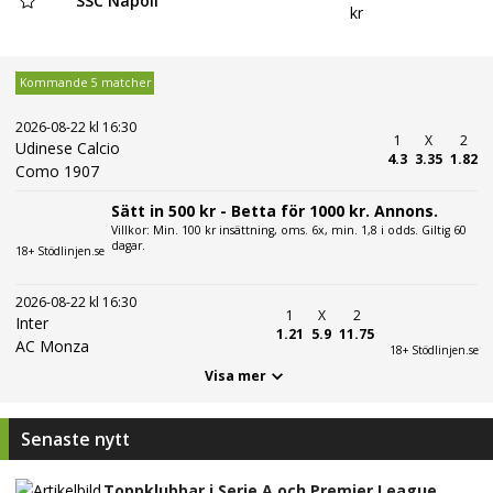
SSC Napoli
kr
Kommande 5 matcher
2026-08-22 kl 16:30
1
X
2
Udinese Calcio
4.3
3.35
1.82
Como 1907
Sätt in 500 kr - Betta för 1000 kr. Annons.
Villkor: Min. 100 kr insättning, oms. 6x, min. 1,8 i odds. Giltig 60
dagar.
18+ Stödlinjen.se
2026-08-22 kl 16:30
1
X
2
Inter
1.21
5.9
11.75
AC Monza
18+ Stödlinjen.se
Visa mer
Senaste nytt
Toppklubbar i Serie A och Premier League