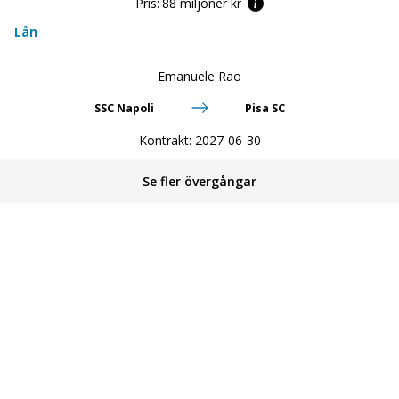
Pris:
88 miljoner kr
Lån
Emanuele Rao
SSC Napoli
Pisa SC
Kontrakt:
2027-06-30
Se fler övergångar