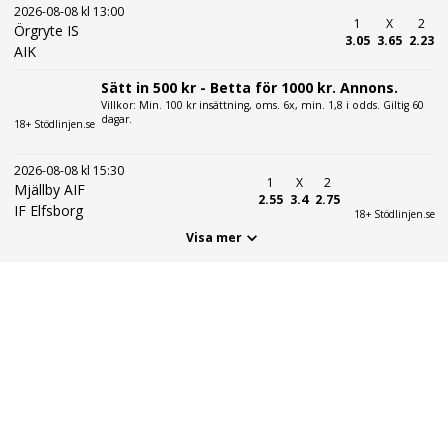
2026-08-08 kl 13:00
1
X
2
Örgryte IS
3.05
3.65
2.23
AIK
Sätt in 500 kr - Betta för 1000 kr. Annons.
Villkor: Min. 100 kr insättning, oms. 6x, min. 1,8 i odds. Giltig 60
dagar.
18+ Stödlinjen.se
2026-08-08 kl 15:30
1
X
2
Mjällby AIF
2.55
3.4
2.75
IF Elfsborg
18+ Stödlinjen.se
Visa mer