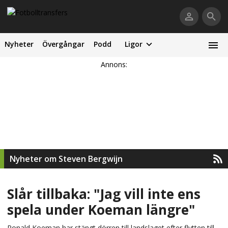
Nyheter
Övergångar
Podd
Ligor
Annons:
Nyheter om Steven Bergwijn
Slår tillbaka: "Jag vill inte ens
spela under Koeman längre"
Ronald Koeman har stängt dörren till landslaget efter flytten till