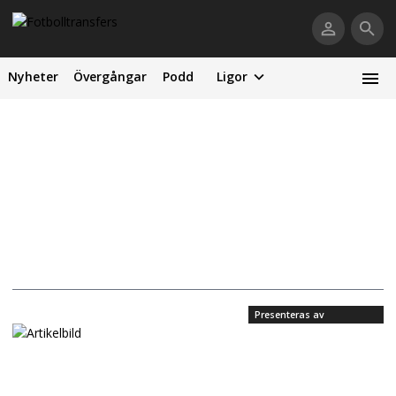
Nyheter
Övergångar
Podd
Ligor
Presenteras av