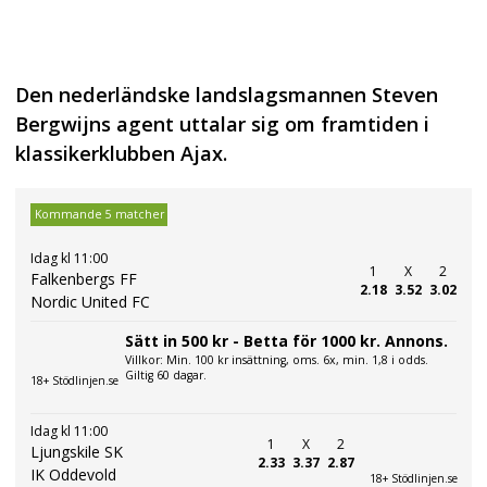
Den nederländske landslagsmannen Steven
Bergwijns agent uttalar sig om framtiden i
klassikerklubben Ajax.
Kommande 5 matcher
Idag kl 11:00
1
X
2
Falkenbergs FF
2.18
3.52
3.02
Nordic United FC
Sätt in 500 kr - Betta för 1000 kr. Annons.
Villkor: Min. 100 kr insättning, oms. 6x, min. 1,8 i odds.
Giltig 60 dagar.
18+ Stödlinjen.se
Idag kl 11:00
1
X
2
Ljungskile SK
2.33
3.37
2.87
IK Oddevold
18+ Stödlinjen.se