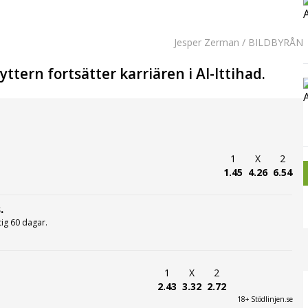
Jesper Zerman / BILDBYRÅN
ttern fortsätter karriären i Al-Ittihad.
1
X
2
1.45
4.26
6.54
.
ltig 60 dagar.
1
X
2
2.43
3.32
2.72
18+ Stödlinjen.se