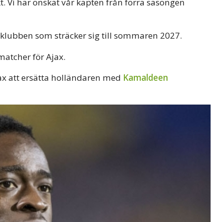
kt. Vi har önskat vår kapten från förra säsongen
 klubben som sträcker sig till sommaren 2027.
matcher för Ajax.
ax att ersätta holländaren med
Kamaldeen