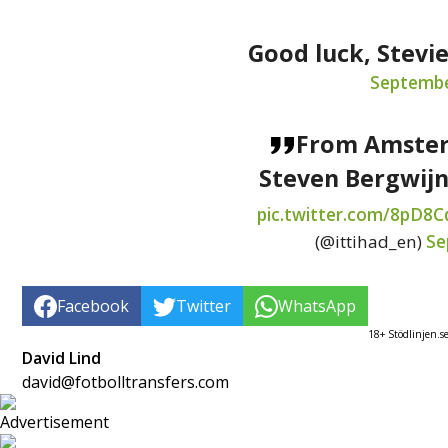
Good luck, Stevi
Septembe
From Amster
Steven Bergwijn 
pic.twitter.com/8pD8
(@ittihad_en)
Se
Facebook
Twitter
WhatsApp
18+ Stödlinjen.s
David Lind
david@fotbolltransfers.com