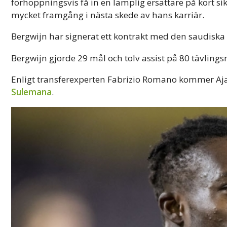
förhoppningsvis få in en lämplig ersättare på kort si
mycket framgång i nästa skede av hans karriär.
Bergwijn har signerat ett kontrakt med den saudiska
Bergwijn gjorde 29 mål och tolv assist på 80 tävlings
Enligt transferexperten Fabrizio Romano kommer Aj
Sulemana
.