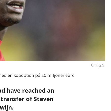
Bildbyrån
ed en köpoption på 20 miljoner euro.
had have reached an
transfer of Steven
wijn.