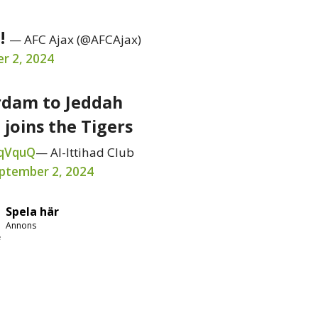
e!
— AFC Ajax (@AFCAjax)
r 2, 2024
dam to Jeddah
joins the Tigers
CqVquQ
— Al-Ittihad Club
ptember 2, 2024
Spela här
Annons
e