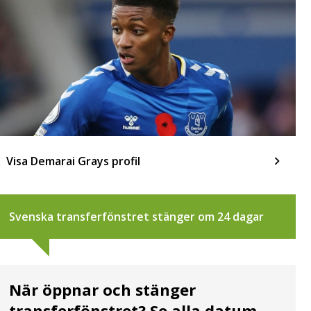
Visa Demarai Grays profil
Svenska transferfönstret stänger om 24 dagar
När öppnar och stänger
transferfönstret? Se alla datum