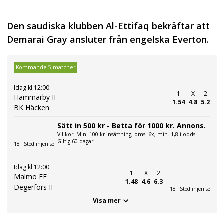
Den saudiska klubben Al-Ettifaq bekräftar att
Demarai Gray ansluter från engelska Everton.
Kommande 5 matcher
Idag kl 12:00
1
X
2
Hammarby IF
1.54
4.8
5.2
BK Häcken
Sätt in 500 kr - Betta för 1000 kr. Annons.
Villkor: Min. 100 kr insättning, oms. 6x, min. 1,8 i odds.
Giltig 60 dagar.
18+ Stödlinjen.se
Idag kl 12:00
1
X
2
Malmo FF
1.48
4.6
6.3
Degerfors IF
18+ Stödlinjen.se
Visa mer