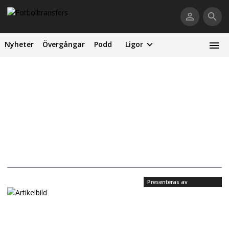
Nyheter
Övergångar
Podd
Ligor
Presenteras av