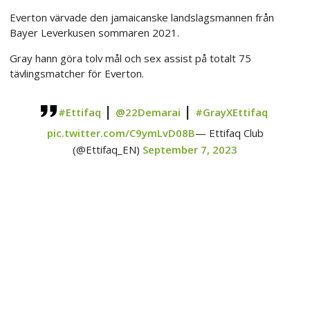
Everton värvade den jamaicanske landslagsmannen från
Bayer Leverkusen sommaren 2021.
Gray hann göra tolv mål och sex assist på totalt 75
tävlingsmatcher för Everton.
|
|
#Ettifaq
@22Demarai
#GrayXEttifaq
pic.twitter.com/C9ymLvD08B
— Ettifaq Club
(@Ettifaq_EN)
September 7, 2023