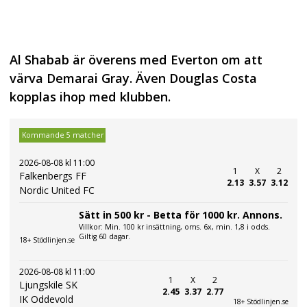
Al Shabab är överens med Everton om att
värva Demarai Gray. Även Douglas Costa
kopplas ihop med klubben.
Kommande 5 matcher
2026-08-08 kl 11:00
1
X
2
Falkenbergs FF
2.13
3.57
3.12
Nordic United FC
Sätt in 500 kr - Betta för 1000 kr. Annons.
Villkor: Min. 100 kr insättning, oms. 6x, min. 1,8 i odds.
Giltig 60 dagar.
18+ Stödlinjen.se
2026-08-08 kl 11:00
1
X
2
Ljungskile SK
2.45
3.37
2.77
IK Oddevold
18+ Stödlinjen.se