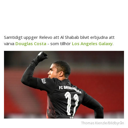
Samtidigt uppger Relevo att Al Shabab blivit erbjudna att
värva
Douglas Costa
- som tillhör
Los Angeles Galaxy
.
Thomas Kienzle/Bildbyrån