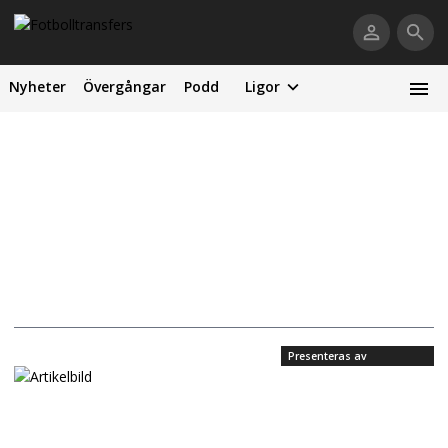
Nyheter
Övergångar
Podd
Ligor
Presenteras av