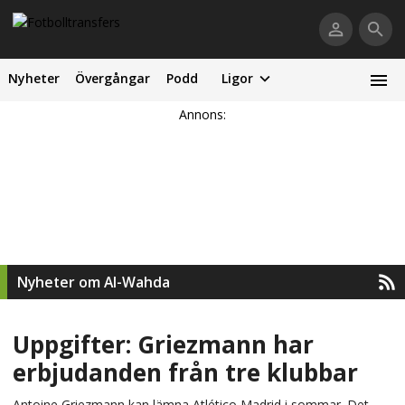
Nyheter
Övergångar
Podd
Ligor
Annons:
Nyheter om Al-Wahda
Uppgifter: Griezmann har
erbjudanden från tre klubbar
Antoine Griezmann kan lämna Atlético Madrid i sommar. Det