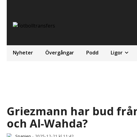
Nyheter
Övergångar
Podd
Ligor
Griezmann har bud från 
och Al-Wahda?
Spanien
-
2025-12-21 kl 11:42