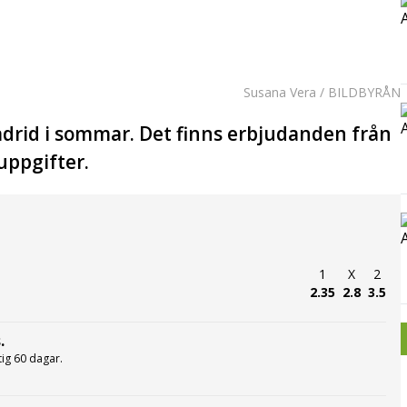
Susana Vera / BILDBYRÅN
drid i sommar. Det finns erbjudanden från
uppgifter.
1
X
2
2.35
2.8
3.5
.
ltig 60 dagar.