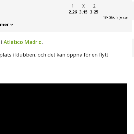
1
X
2
2.26
3.15
3.25
18+ Stödlinjen.se
 mer
 i
Atlético Madrid
.
ats i klubben, och det kan öppna för en flytt