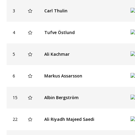
3
Carl Thulin
4
Tufve Östlund
5
Ali Kachmar
6
Markus Assarsson
15
Albin Bergström
22
Ali Riyadh Majeed Saedi