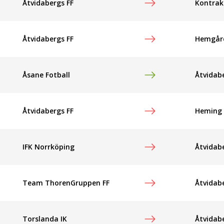
Åtvidabergs FF
Kontrak
Åtvidabergs FF
Hemgår
Åsane Fotball
Åtvidab
Åtvidabergs FF
Heming 
IFK Norrköping
Åtvidab
Team ThorenGruppen FF
Åtvidab
Torslanda IK
Åtvidab