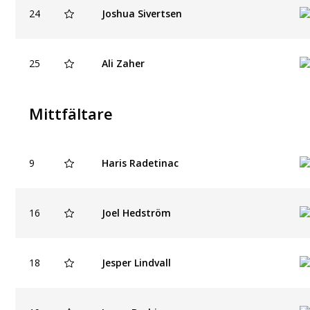
24
Joshua Sivertsen
25
Ali Zaher
Mittfältare
9
Haris Radetinac
16
Joel Hedström
18
Jesper Lindvall