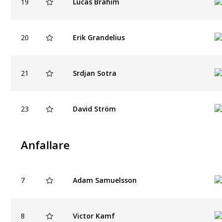
19
Lucas Brahim
20
Erik Grandelius
21
Srdjan Sotra
23
David Ström
Anfallare
7
Adam Samuelsson
8
Victor Kamf