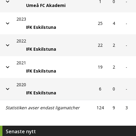
1
0
-
Umeå FC Akademi
2023
25
4
-
IFK Eskilstuna
2022
22
2
-
IFK Eskilstuna
2021
19
2
-
IFK Eskilstuna
2020
6
0
-
IFK Eskilstuna
Statistiken avser endast ligamatcher
124
9
3
Senaste nytt