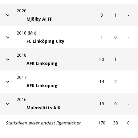
2020
8
1
-
Mjölby AI FF
2018 (lån)
1
0
-
FC Linköping City
2018
20
1
-
AFK Linköping
2017
14
2
-
AFK Linköping
2016
19
0
-
Malmslätts AIK
Statistiken avser endast ligamatcher
170
38
0