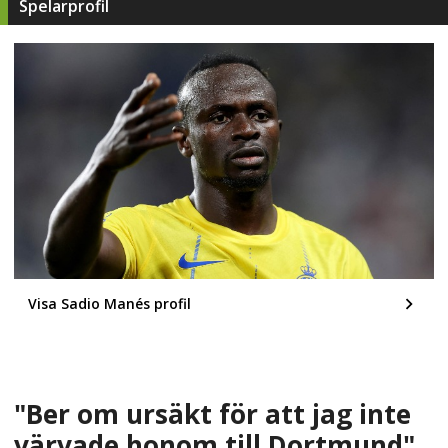
Spelarprofil
Visa Sadio Manés profil
"Ber om ursäkt för att jag inte
värvade honom till Dortmund"