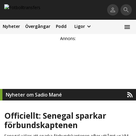
Nyheter
Övergångar
Podd
Ligor
Annons:
Nyheter om Sadio Mané
Officiellt: Senegal sparkar
förbundskaptenen
Senegal väljer att sparka förbundskaptenen efter uttåget ur VM.