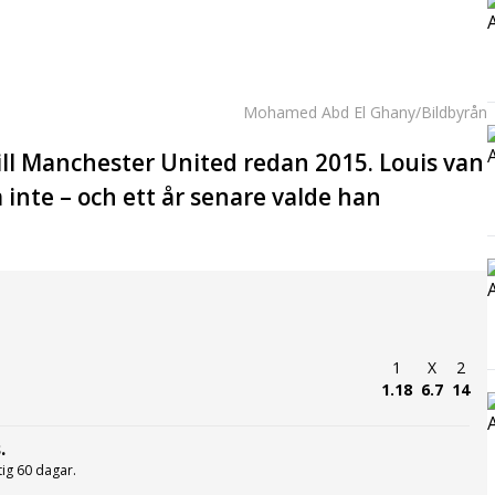
Mohamed Abd El Ghany/Bildbyrån
ill Manchester United redan 2015. Louis van
inte – och ett år senare valde han
1
X
2
1.18
6.7
14
.
ltig 60 dagar.