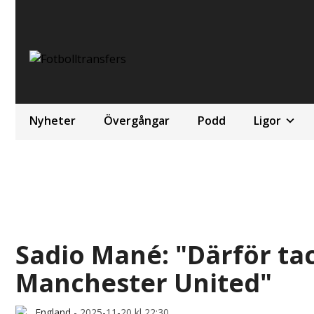
Nyheter
Övergångar
Podd
Ligor
Sadio Mané: "Därför tack
Manchester United"
England
-
2025-11-20 kl 22:30