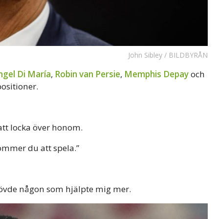
John Sibley / BILDBYRÅN
ngel Di María
,
Robin van Persie
,
Memphis Depay
och
ositioner.
att locka över honom.
kommer du att spela.”
ehövde någon som hjälpte mig mer.