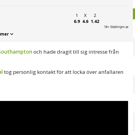
1
X
2
6.9
4.6
1.42
18+ Stödlinjen.se
 mer
Southampton
och hade dragit till sig intresse från
al
tog personlig kontakt för att locka över anfallaren