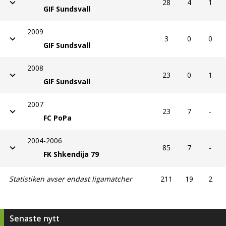
28
4
1
GIF Sundsvall
2009
3
0
0
GIF Sundsvall
2008
23
0
1
GIF Sundsvall
2007
23
7
-
FC PoPa
2004-2006
85
7
-
FK Shkendija 79
Statistiken avser endast ligamatcher
211
19
2
Senaste nytt