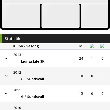
Statistik
Klubb / Säsong
M
2013
24
1
0
Ljungskile SK
2012
10
0
0
GIF Sundsvall
2011
15
0
0
GIF Sundsvall
2010