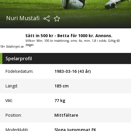
Nuri Mustafi
Sätt in 500 kr - Betta för 1000 kr. Annons.
Villkor: Min. 100 kr insättning, oms. 6x, min. 1,8 i odds. Giltig 60
dagar.
18+ Stödlinjen.se
Spelarprofil
Födelsedatum:
1983-03-16 (43 år)
Längd:
185
cm
Vikt:
77
kg
Position:
Mittfältare
Moderklubb:
Sloga Jugomgnat FK