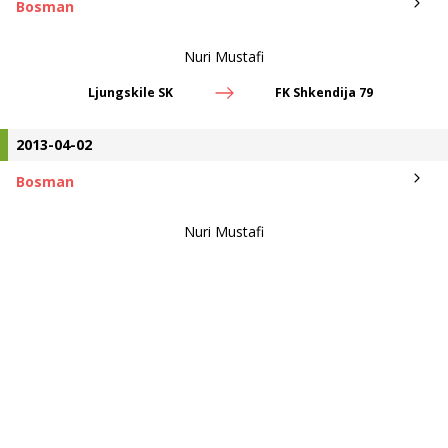
Bosman
Nuri Mustafi
Ljungskile SK
FK Shkendija 79
2013-04-02
Bosman
Nuri Mustafi
GIF Sundsvall
Ljungskile SK
©
2026
Fotbolltransfers.com