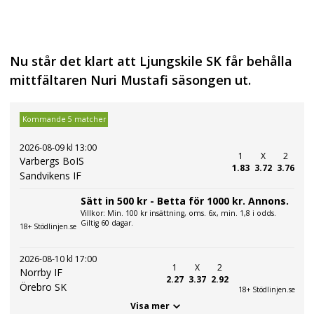
Nu står det klart att Ljungskile SK får behålla
mittfältaren Nuri Mustafi säsongen ut.
Kommande 5 matcher
2026-08-09 kl 13:00
1
X
2
Varbergs BoIS
1.83
3.72
3.76
Sandvikens IF
Sätt in 500 kr - Betta för 1000 kr. Annons.
Villkor: Min. 100 kr insättning, oms. 6x, min. 1,8 i odds.
Giltig 60 dagar.
18+ Stödlinjen.se
2026-08-10 kl 17:00
1
X
2
Norrby IF
2.27
3.37
2.92
Örebro SK
18+ Stödlinjen.se
Visa mer