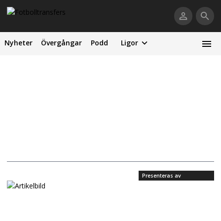
Nyheter
Övergångar
Podd
Ligor
Presenteras av