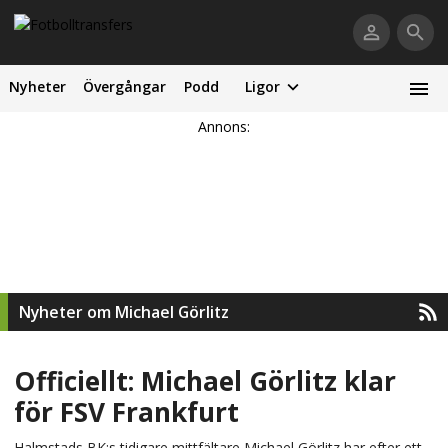
Nyheter
Övergångar
Podd
Ligor
Annons:
Nyheter om Michael Görlitz
Officiellt: Michael Görlitz klar
för FSV Frankfurt
Halmstads BK:s tidigare mittfältare Michael Görlitz har efter ett