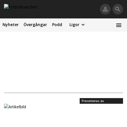
Nyheter
Övergångar
Podd
Ligor
Presenteras av