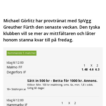
Michael Görlitz har provtränat med SpVgg
Greuther Fürth den senaste veckan. Den tyska
klubben vill se mer av mittfältaren och låter
honom stanna kvar till på fredag.
Kommande 5 matcher
Idag kl 12:00
1
X
2
Malmo FF
1.48
4.6
6.3
Degerfors IF
Sätt in 500 kr - Betta för 1000 kr. Annons.
Villkor: Min. 100 kr insättning, oms. 6x, min. 1,8 i odds.
Giltig 60 dagar.
18+ Stödlinjen.se
Idag kl 12:00
1
X
2
Hammarby IF