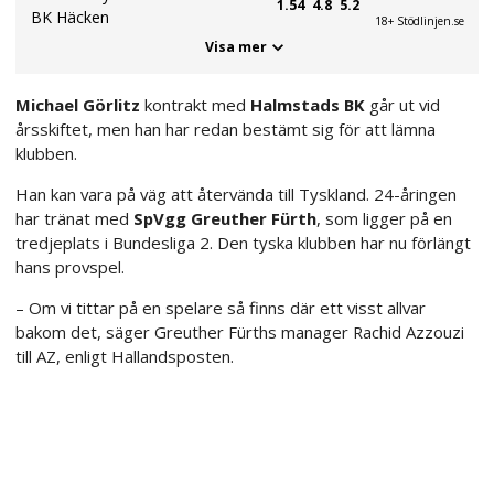
1.54
4.8
5.2
BK Häcken
18+ Stödlinjen.se
Visa mer
Michael Görlitz
kontrakt med
Halmstads BK
går ut vid
årsskiftet, men han har redan bestämt sig för att lämna
klubben.
Han kan vara på väg att återvända till Tyskland. 24-åringen
har tränat med
SpVgg Greuther Fürth
, som ligger på en
tredjeplats i Bundesliga 2. Den tyska klubben har nu förlängt
hans provspel.
– Om vi tittar på en spelare så finns där ett visst allvar
bakom det, säger Greuther Fürths manager Rachid Azzouzi
till AZ, enligt Hallandsposten.