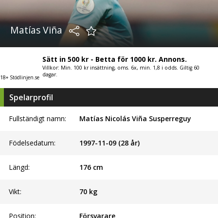
Matías Viña
Sätt in 500 kr - Betta för 1000 kr. Annons.
Villkor: Min. 100 kr insättning, oms. 6x, min. 1,8 i odds. Giltig 60
dagar.
18+ Stödlinjen.se
Spelarprofil
Fullständigt namn:
Matías Nicolás Viña Susperreguy
Födelsedatum:
1997-11-09 (28 år)
Längd:
176
cm
Vikt:
70
kg
Position:
Försvarare