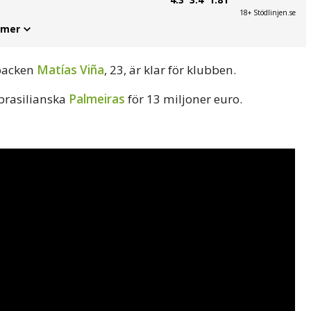
18+ Stödlinjen.se
 mer
rbacken
Matías Viña
, 23, är klar för klubben.
brasilianska
Palmeiras
för 13 miljoner euro.