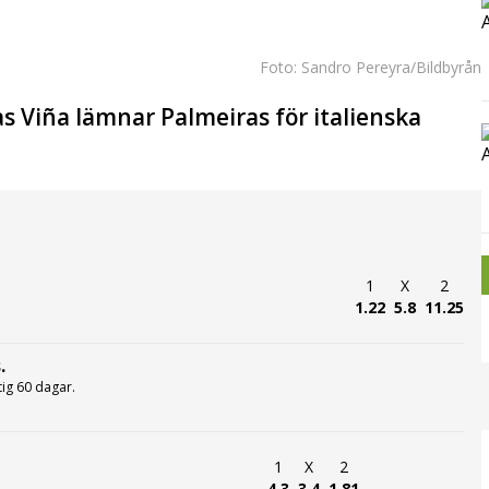
Foto: Sandro Pereyra/Bildbyrån
 Viña lämnar Palmeiras för italienska
1
X
2
1.22
5.8
11.25
.
ltig 60 dagar.
1
X
2
4.3
3.4
1.81