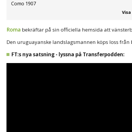
Como 1907
Visa
Roma
bekräftar på sin officiella hemsida att vänste
Den uruguayanske landslagsmannen köps loss från 
FT:s nya satsning - lyssna på Transferpodden: