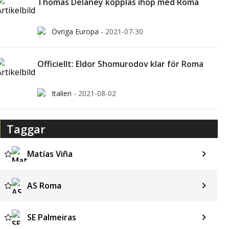
Thomas Delaney kopplas ihop med Roma
Övriga Europa
-
2021-07-30
Officiellt: Eldor Shomurodov klar för Roma
Italien
-
2021-08-02
Taggar
Matías Viña
AS Roma
SE Palmeiras