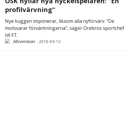
ÖSK hyllar nya nyckelspelaren: "En
profilvärvning"
Nye kuggen imponerar, liksom alla nyförvärv. "De
motsvarar förväntningarna", säger Örebros sportchef
till FT.
Allsvenskan
-
2016-04-12