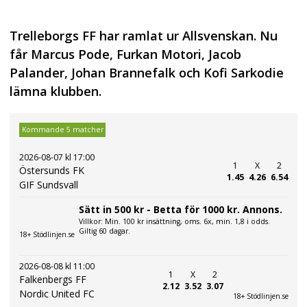
Trelleborgs FF har ramlat ur Allsvenskan. Nu
får Marcus Pode, Furkan Motori, Jacob
Palander, Johan Brannefalk och Kofi Sarkodie
lämna klubben.
Kommande 5 matcher
2026-08-07 kl 17:00
1
X
2
Östersunds FK
1.45
4.26
6.54
GIF Sundsvall
Sätt in 500 kr - Betta för 1000 kr. Annons.
Villkor: Min. 100 kr insättning, oms. 6x, min. 1,8 i odds.
Giltig 60 dagar.
18+ Stödlinjen.se
2026-08-08 kl 11:00
1
X
2
Falkenbergs FF
2.12
3.52
3.07
Nordic United FC
18+ Stödlinjen.se