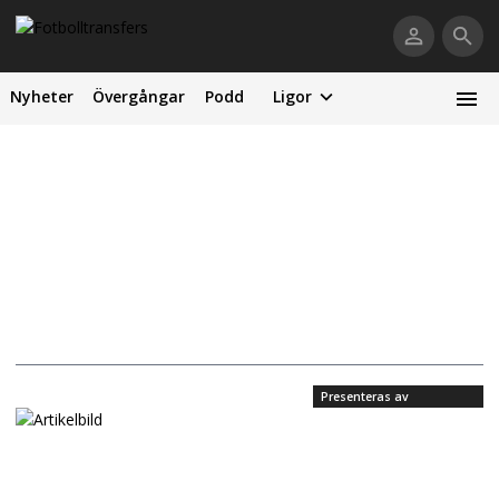
Nyheter
Övergångar
Podd
Ligor
Presenteras av