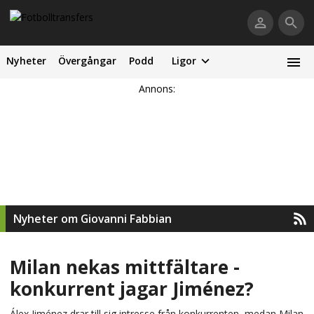
Nyheter
Övergångar
Podd
Ligor
Annons:
Nyheter om Giovanni Fabbian
Milan nekas mittfältare -
konkurrent jagar Jiménez?
Álex Jiménez drar till sig intresse från konkurrenten, medan Milan