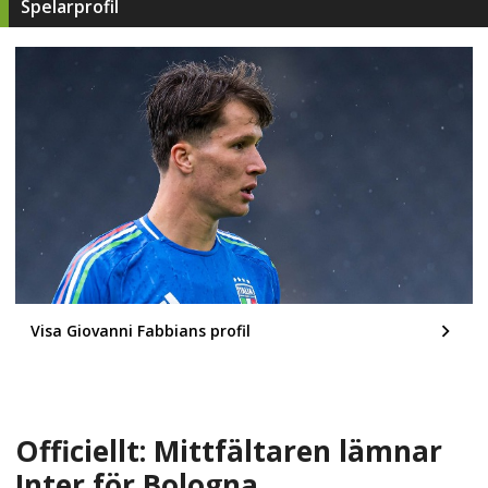
Spelarprofil
Visa Giovanni Fabbians profil
Officiellt: Mittfältaren lämnar
Inter för Bologna