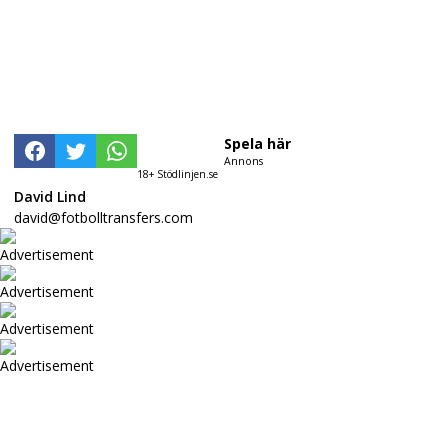
Spela här
Annons
18+ Stödlinjen.se
David Lind
david@fotbolltransfers.com