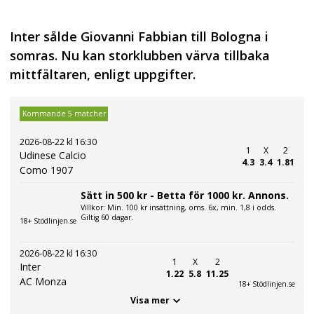
Inter sålde Giovanni Fabbian till Bologna i
somras. Nu kan storklubben värva tillbaka
mittfältaren, enligt uppgifter.
Kommande 5 matcher
2026-08-22 kl 16:30
1
X
2
Udinese Calcio
4.3
3.4
1.81
Como 1907
Sätt in 500 kr - Betta för 1000 kr. Annons.
Villkor: Min. 100 kr insättning, oms. 6x, min. 1,8 i odds.
Giltig 60 dagar.
18+ Stödlinjen.se
2026-08-22 kl 16:30
1
X
2
Inter
1.22
5.8
11.25
AC Monza
18+ Stödlinjen.se
Visa mer