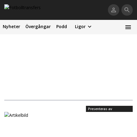
Nyheter
Övergångar
Podd
Ligor
Presenteras av