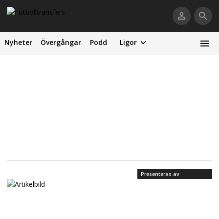
Nyheter
Övergångar
Podd
Ligor
Presenteras av