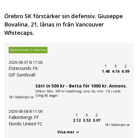
Örebro SK förstärker sin defensiv. Giuseppe
Bovalina, 21, lånas in från Vancouver
Whitecaps.
Kommande 5 matcher
2026-08-07 kl 17:00
1
X
2
Östersunds FK
1.48
4.16
6.09
GIF Sundsvall
Sätt in 500 kr - Betta för 1000 kr. Annons.
Villkor: Min. 100 kr insättning, oms. 6x, min. 1,8 i odds.
Giltig 60 dagar.
18+ Stödlinjen.se
2026-08-08 kl 11:00
1
X
2
Falkenbergs FF
2.12
3.52
3.07
Nordic United FC
18+ Stödlinjen.se
Visa mer