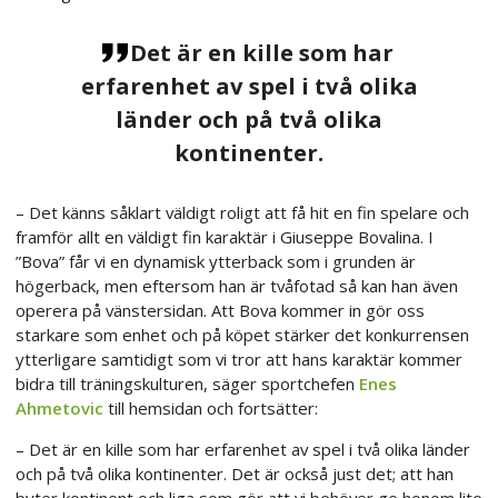
Det är en kille som har
erfarenhet av spel i två olika
länder och på två olika
kontinenter.
– Det känns såklart väldigt roligt att få hit en fin spelare och
framför allt en väldigt fin karaktär i Giuseppe Bovalina. I
”Bova” får vi en dynamisk ytterback som i grunden är
högerback, men eftersom han är tvåfotad så kan han även
operera på vänstersidan. Att Bova kommer in gör oss
starkare som enhet och på köpet stärker det konkurrensen
ytterligare samtidigt som vi tror att hans karaktär kommer
bidra till träningskulturen, säger sportchefen
Enes
Ahmetovic
till hemsidan och fortsätter:
– Det är en kille som har erfarenhet av spel i två olika länder
och på två olika kontinenter. Det är också just det; att han
byter kontinent och liga som gör att vi behöver ge honom lite