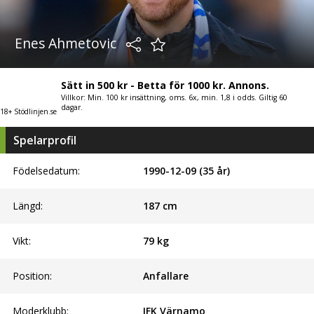
Enes Ahmetovic
Sätt in 500 kr - Betta för 1000 kr. Annons.
Villkor: Min. 100 kr insättning, oms. 6x, min. 1,8 i odds. Giltig 60
dagar.
18+ Stödlinjen.se
Spelarprofil
Födelsedatum:
1990-12-09 (35 år)
Längd:
187
cm
Vikt:
79
kg
Position:
Anfallare
Moderklubb:
IFK Värnamo