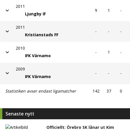
FK Älmeboda/Linneryd
2011
9
1
-
Ljungby IF
2011
-
-
-
Kristianstads FF
2010
-
1
-
IFK Värnamo
2009
-
-
-
IFK Värnamo
Statistiken avser endast ligamatcher
142
37
0
Senaste nytt