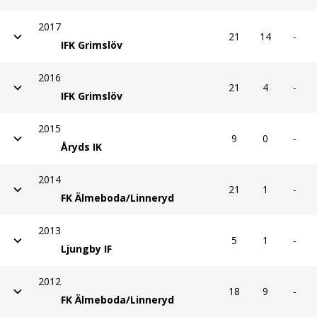
15
4
-
IFK Grimslöv
2017
21
14
-
IFK Grimslöv
2016
21
4
-
IFK Grimslöv
2015
9
0
-
Åryds IK
2014
21
1
-
FK Älmeboda/Linneryd
2013
5
1
-
Ljungby IF
2012
18
9
-