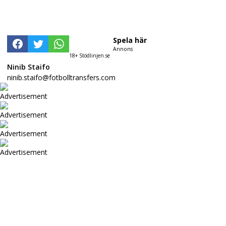
Spela här
Annons
18+ Stödlinjen.se
Ninib Staifo
ninib.staifo@fotbolltransfers.com