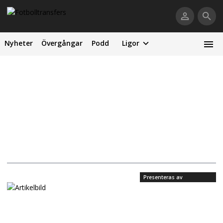
Nyheter
Övergångar
Podd
Ligor
Presenteras av