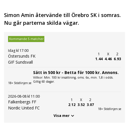
Simon Amin återvände till Örebro SK i somras.
Nu går parterna skilda vägar.
Kommande 5 matcher
Idag kl 17:00
1
X
2
Östersunds FK
1.44
4.46
6.93
GIF Sundsvall
Sätt in 500 kr - Betta för 1000 kr. Annons.
Villkor: Min. 100 kr insättning, oms. 6x, min. 1,8 i odds.
Giltig 60 dagar.
18+ Stödlinjen.se
2026-08-08 kl 11:00
1
X
2
Falkenbergs FF
2.12
3.52
3.07
Nordic United FC
18+ Stödlinjen.se
Visa mer