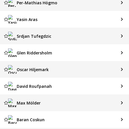
Per-Mathias Högmo
Yasin Aras
Srdjan Tufegdzic
Glen Riddersholm
Oscar Hiljemark
David Roufpanah
Max Mölder
Baran Coskun