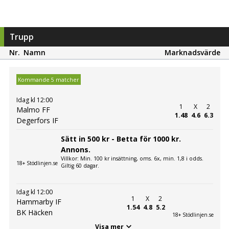
Trupp
Nr.
Namn
Marknadsvärde
Kommande 5 matcher
Idag kl 12:00
1
X
2
Malmo FF
1.48
4.6
6.3
Degerfors IF
Sätt in 500 kr - Betta för 1000 kr.
Annons.
Villkor: Min. 100 kr insättning, oms. 6x, min. 1,8 i odds.
18+ Stödlinjen.se
Giltig 60 dagar.
Idag kl 12:00
1
X
2
Hammarby IF
1.54
4.8
5.2
BK Häcken
18+ Stödlinjen.se
Visa mer