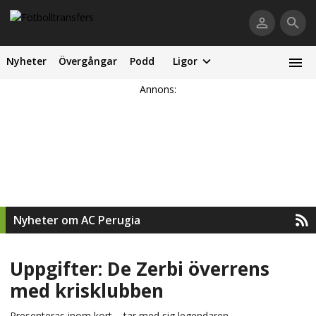
Nyheter
Övergångar
Podd
Ligor
Annons:
Nyheter om AC Perugia
Uppgifter: De Zerbi överrens
med krisklubben
Presenteras inom kort – tar med sig legendaren.