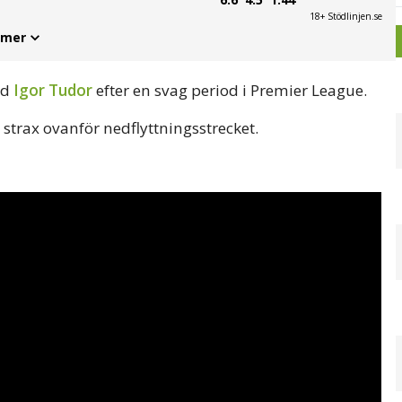
18+ Stödlinjen.se
 mer
ed
Igor Tudor
efter en svag period i Premier League.
g strax ovanför nedflyttningsstrecket.