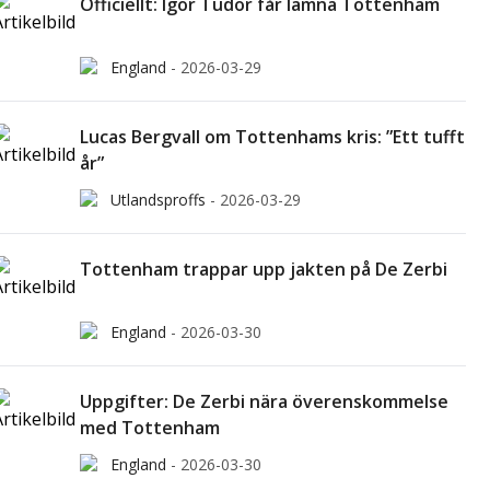
Officiellt: Igor Tudor får lämna Tottenham
England
-
2026-03-29
Lucas Bergvall om Tottenhams kris: ”Ett tufft
år”
Utlandsproffs
-
2026-03-29
Tottenham trappar upp jakten på De Zerbi
England
-
2026-03-30
Uppgifter: De Zerbi nära överenskommelse
med Tottenham
England
-
2026-03-30