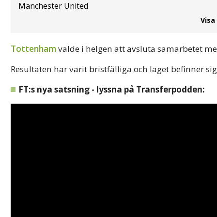
Manchester United
Visa
Tottenham
valde i helgen att avsluta samarbetet m
Resultaten har varit bristfälliga och laget befinner si
FT:s nya satsning - lyssna på Transferpodden: