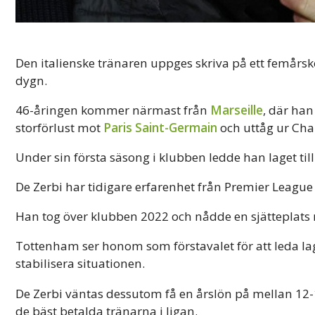
Den italienske tränaren uppges skriva på ett femårsko
dygn.
46-åringen kommer närmast från
Marseille
, där han
storförlust mot
Paris Saint-Germain
och uttåg ur Ch
Under sin första säsong i klubben ledde han laget till
De Zerbi har tidigare erfarenhet från Premier League e
Han tog över klubben 2022 och nådde en sjätteplats 
Tottenham ser honom som förstavalet för att leda l
stabilisera situationen.
De Zerbi väntas dessutom få en årslön på mellan 12-1
de bäst betalda tränarna i ligan.