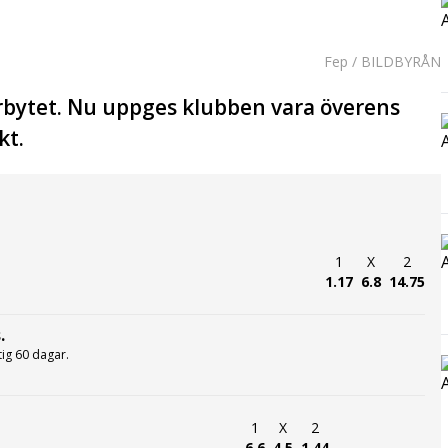
Fep / BILDBYRÅN
rbytet. Nu uppges klubben vara överens
kt.
1
X
2
1.17
6.8
14.75
.
ltig 60 dagar.
1
X
2
6.6
4.5
1.44