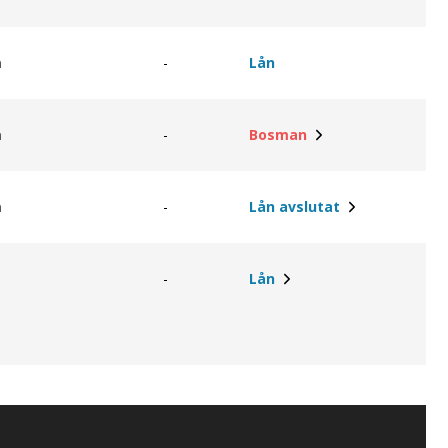
m
-
Lån
m
-
Bosman
m
-
Lån avslutat
-
Lån