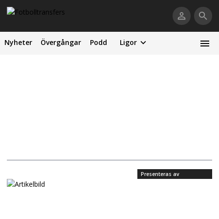
Nyheter
Övergångar
Podd
Ligor
Presenteras av