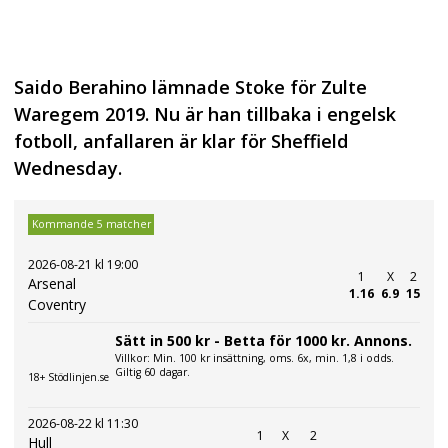
Saido Berahino lämnade Stoke för Zulte
Waregem 2019. Nu är han tillbaka i engelsk
fotboll, anfallaren är klar för Sheffield
Wednesday.
Kommande 5 matcher
2026-08-21 kl 19:00
1
X
2
Arsenal
1.16
6.9
15
Coventry
Sätt in 500 kr - Betta för 1000 kr. Annons.
Villkor: Min. 100 kr insättning, oms. 6x, min. 1,8 i odds.
Giltig 60 dagar.
18+ Stödlinjen.se
2026-08-22 kl 11:30
1
X
2
Hull