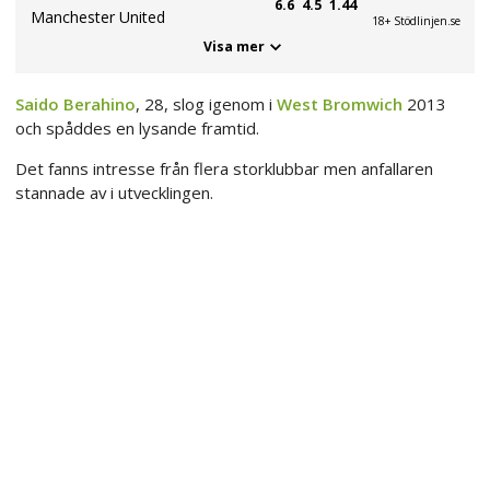
6.6
4.5
1.44
Manchester United
18+ Stödlinjen.se
Visa mer
Saido Berahino
, 28, slog igenom i
West Bromwich
2013
och spåddes en lysande framtid.
Det fanns intresse från flera storklubbar men anfallaren
stannade av i utvecklingen.