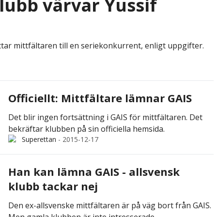
lubb värvar Yussif
tar mittfältaren till en seriekonkurrent, enligt uppgifter.
Officiellt: Mittfältare lämnar GAIS
Det blir ingen fortsättning i GAIS för mittfältaren. Det
bekräftar klubben på sin officiella hemsida.
Superettan
-
2015-12-17
Han kan lämna GAIS - allsvensk
klubb tackar nej
Den ex-allsvenske mittfältaren är på väg bort från GAIS.
Men gamla klubben är inte intresserade.