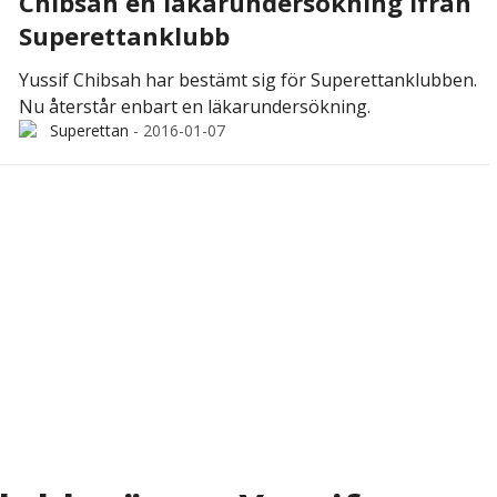
Chibsah en läkarundersökning ifrån
Superettanklubb
Yussif Chibsah har bestämt sig för Superettanklubben.
Nu återstår enbart en läkarundersökning.
Superettan
-
2016-01-07