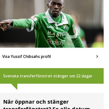
Visa Yussif Chibsahs profil
Svenska transferfönstret stänger om 22 dagar
När öppnar och stänger
transferfönstret? Se alla datum