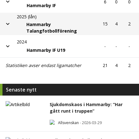
6
0
0
Hammarby IF
2025 (lån)
15
4
2
Hammarby
Talangfotbollförening
2024
-
-
-
Hammarby IF U19
Statistiken avser endast ligamatcher
21
4
2
Senaste nytt
Sjukdomskaos i Hammarby: ”Har
gått runt i truppen”
Allsvenskan
-
2026-03-29