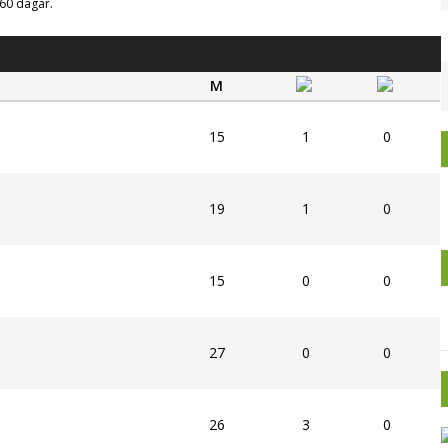
g 60 dagar.
M
15
1
0
19
1
0
15
0
0
27
0
0
26
3
0