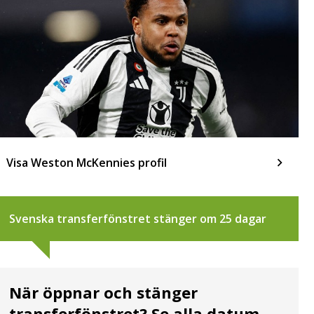
Visa Weston McKennies profil
Svenska transferfönstret stänger om 25 dagar
När öppnar och stänger
transferfönstret? Se alla datum