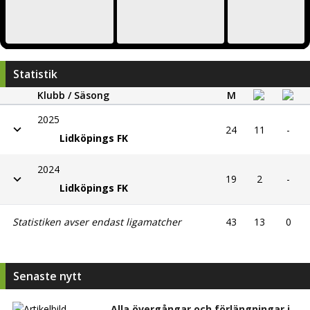
Statistik
Klubb / Säsong
M
2025
24
11
-
Lidköpings FK
2024
19
2
-
Lidköpings FK
Statistiken avser endast ligamatcher
43
13
0
Senaste nytt
Alla övergångar och förlängningar i