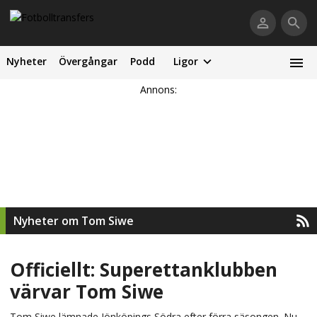
Nyheter
Övergångar
Podd
Ligor
Annons:
Nyheter om Tom Siwe
Officiellt: Superettanklubben
värvar Tom Siwe
Tom Siwe lämnade Jönköpings Södra efter förra säsongen. Nu