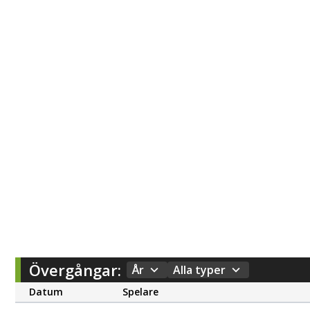
Övergångar:
År
Alla typer
Datum
Spelare