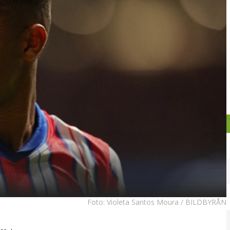
Foto:
Violeta Santos Moura / BILDBYRÅN