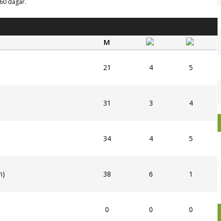
g 60 dagar.
M
21
4
5
31
3
4
34
4
5
n)
38
6
1
0
0
0