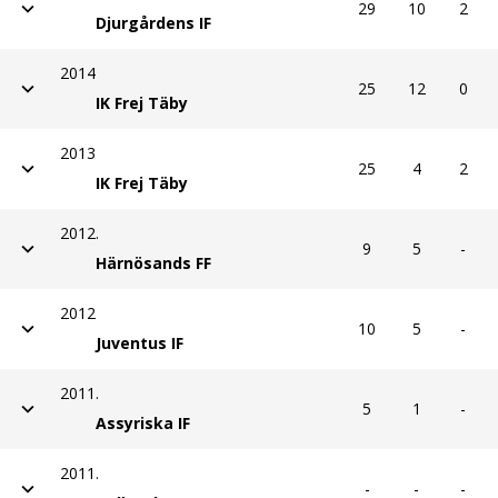
29
10
2
Djurgårdens IF
2014
25
12
0
IK Frej Täby
2013
25
4
2
IK Frej Täby
2012.
9
5
-
Härnösands FF
2012
10
5
-
Juventus IF
2011.
5
1
-
Assyriska IF
2011.
-
-
-