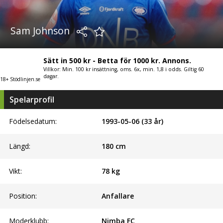
Sam Johnson
Sätt in 500 kr - Betta för 1000 kr. Annons.
Villkor: Min. 100 kr insättning, oms. 6x, min. 1,8 i odds. Giltig 60
dagar.
18+ Stödlinjen.se
Spelarprofil
Födelsedatum:
1993-05-06 (33 år)
Längd:
180
cm
Vikt:
78
kg
Position:
Anfallare
Moderklubb:
Nimba FC