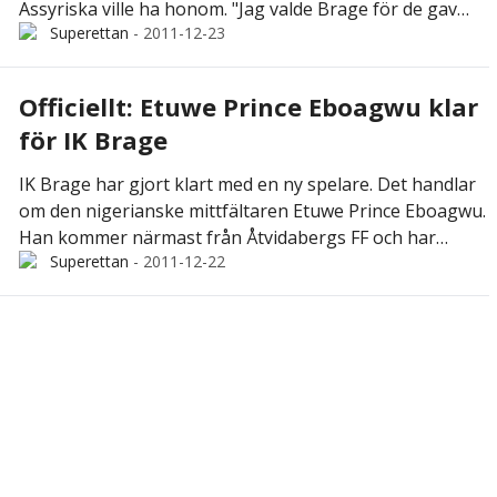
Assyriska ville ha honom. "Jag valde Brage för de gav
Superettan
-
2011-12-23
mig ett längre kontrakt", säger han.
Officiellt: Etuwe Prince Eboagwu klar
för IK Brage
IK Brage har gjort klart med en ny spelare. Det handlar
om den nigerianske mittfältaren Etuwe Prince Eboagwu.
Han kommer närmast från Åtvidabergs FF och har
Superettan
-
2011-12-22
skrivit på för tre år.