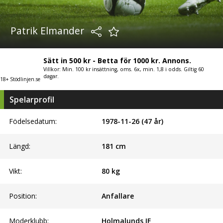
Patrik Elmander
Sätt in 500 kr - Betta för 1000 kr. Annons.
Villkor: Min. 100 kr insättning, oms. 6x, min. 1,8 i odds. Giltig 60
dagar.
18+ Stödlinjen.se
Spelarprofil
Födelsedatum:
1978-11-26 (47 år)
Längd:
181
cm
Vikt:
80
kg
Position:
Anfallare
Moderklubb:
Holmalunds IF