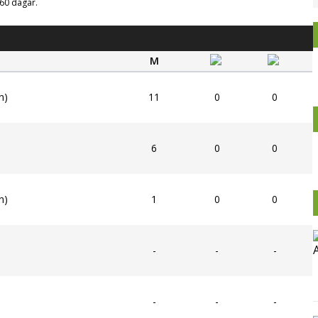
g 60 dagar.
M
n)
11
0
0
6
0
0
n)
1
0
0
-
-
-
-
-
-