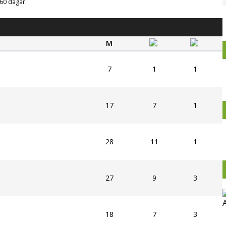
g 60 dagar.
M
7
1
1
17
7
1
28
11
1
27
9
3
18
7
3