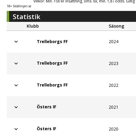
Villkor: Min. 100 kr insättning, oms. 6x, min. 1,8 i odds. Gilti
18+ Stödlinjen.se
Statistik
Klubb
Säsong
2024
Trelleborgs FF
Trelleborgs FF
2023
Trelleborgs FF
2022
Östers IF
2021
Östers IF
2020