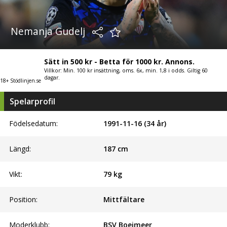
Nemanja Gudelj
Sätt in 500 kr - Betta för 1000 kr. Annons.
Villkor: Min. 100 kr insättning, oms. 6x, min. 1,8 i odds. Giltig 60
dagar.
18+ Stödlinjen.se
Spelarprofil
Födelsedatum:
1991-11-16 (34 år)
Längd:
187
cm
Vikt:
79
kg
Position:
Mittfältare
Moderklubb:
BSV Boeimeer