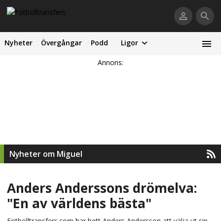
Nyheter
Övergångar
Podd
Ligor
Annons:
Nyheter om Miguel
Anders Anderssons drömelva:
"En av världens bästa"
Fotbolltransfers.com har bett Anders Andersson att välja ut sin