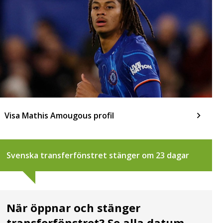
Visa Mathis Amougous profil
Svenska transferfönstret stänger om 23 dagar
När öppnar och stänger
transferfönstret? Se alla datum