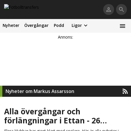
Nyheter
Övergångar
Podd
Ligor
Annons:
Nyheter om Markus Assarsson
Alla övergångar och
förlängningar i Ettan - 26
november
Flera klubbar har gjort klart med spelare. Här är alla nyheter i